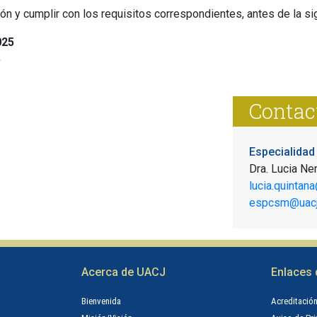
ión y cumplir con los requisitos correspondientes, antes de la si
025
5
Contac
Especialidad
Dra. Lucia Ne
lucia.quintan
espcsm@uacj
Acerca de UACJ
Enlaces 
Bienvenida
Acreditació