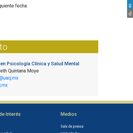
guiente fecha:
to
 en Psicología Clínica y Salud Mental
reth Quintana Moye
a@uacj.mx
.mx
de Interés
Medios
n
Sala de prensa