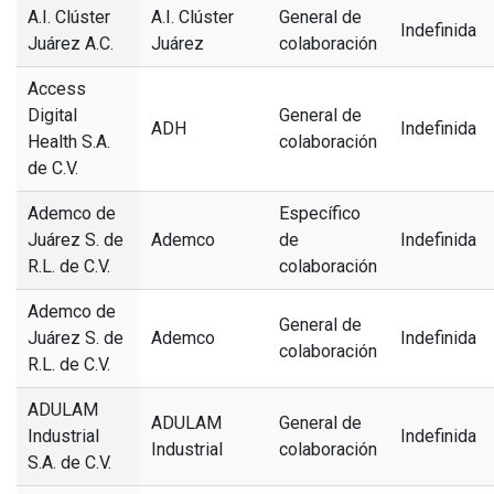
A.I. Clúster
A.I. Clúster
General de
Indefinida
Juárez A.C.
Juárez
colaboración
Access
Digital
General de
ADH
Indefinida
Health S.A.
colaboración
de C.V.
Ademco de
Específico
Juárez S. de
Ademco
de
Indefinida
R.L. de C.V.
colaboración
Ademco de
General de
Juárez S. de
Ademco
Indefinida
colaboración
R.L. de C.V.
ADULAM
ADULAM
General de
Industrial
Indefinida
Industrial
colaboración
S.A. de C.V.