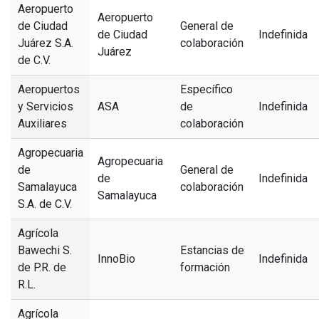
Aeropuerto
Aeropuerto
de Ciudad
General de
de Ciudad
Indefinida
Juárez S.A.
colaboración
Juárez
de C.V.
Aeropuertos
Específico
y Servicios
ASA
de
Indefinida
Auxiliares
colaboración
Agropecuaria
Agropecuaria
de
General de
de
Indefinida
Samalayuca
colaboración
Samalayuca
S.A. de C.V.
Agrícola
Bawechi S.
Estancias de
InnoBio
Indefinida
de P.R. de
formación
R.L.
Agrícola