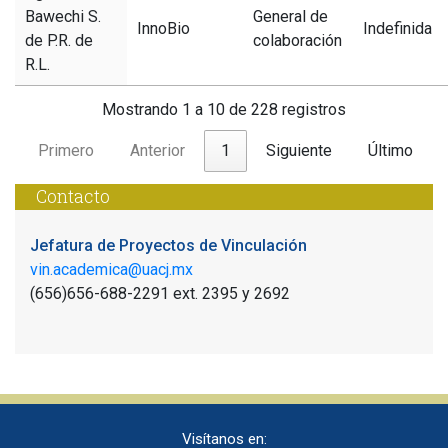
Bawechi S.
General de
InnoBio
Indefinida
de P.R. de
colaboración
R.L.
Mostrando 1 a 10 de 228 registros
Primero
Anterior
1
Siguiente
Último
Contacto
Jefatura de Proyectos de Vinculación
vin.academica@uacj.mx
(656)656-688-2291 ext. 2395 y 2692
Visítanos en: