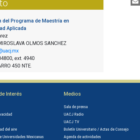
to
 del Programa de Maestría en
ad Aplicada
árez
MIROSLAVA OLMOS SANCHEZ
@uacj.mx
84800, ext.
4940
ARRO 450 NTE.
de Interés
Medios
n
Sala de prensa
ivacidad
UACJ Radio
UACJ TV
ad del aire
Boletín Universitario / Actas de Consejo
e Universidades Mexicanas
Agenda de actividades