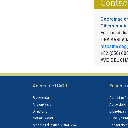
Contac
Coordinación
Cibersegurid
En Ciudad Ju
DRA KARLA 
maestria.seg
+52 (656) 68
AVE. DEL CH
Acerca de UACJ
Enlaces 
Bienvenida
Acreditació
Misión/Visión
Aviso de Pr
Directorio
Bibliotecas
Normatividad
Clima y calid
Modelo Educativo Visión 2040
Consorcio d