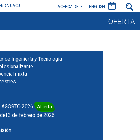
IENDA UACJ
ACERCA DE
ENGLISH
OFERTA
uto de Ingeniería y Tecnología
ofesionalizante
encial mixta
mestres
 AGOSTO 2026
Abierta
r del 3 de febrero de 2026
isión