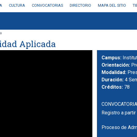
A
CULTURA
CONVOCATORIAS
DIRECTORIO
MAPA DEL SITIO
T
a
idad Aplicada
Campus:
Instit
Orientación:
Pr
Modalidad:
Pres
Duración:
4 Se
Créditos:
78
CONVOCATORIA
Registro a parti
Proceso de Adm