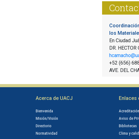
Contac
Coordinación
los Material
En Ciudad Ju
DR. HECTOR
hcamacho@ua
+52 (656) 68
AVE. DEL CH
Acerca de UACJ
Enlaces 
Bienvenida
Acreditació
Misión/Visión
Aviso de Pr
Directorio
Bibliotecas
Normatividad
Clima y calid