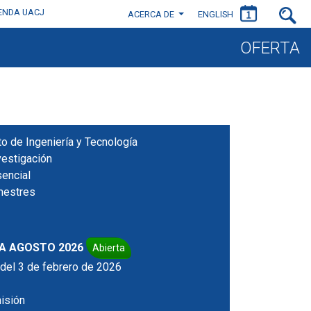
IENDA UACJ
ACERCA DE
ENGLISH
OFERTA
uto de Ingeniería y Tecnología
vestigación
encial
mestres
A AGOSTO 2026
Abierta
r del 3 de febrero de 2026
isión