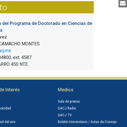
to
 del Programa de Doctorado en Ciencias de
es
árez
 CAMACHO MONTES
cj.mx
84800, ext.
4587
ARRO 450 NTE.
de Interés
Medios
n
Sala de prensa
ivacidad
UACJ Radio
UACJ TV
ad del aire
Boletín Universitario / Actas de Consejo