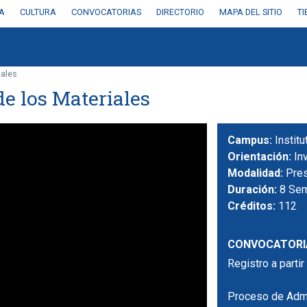
A
CULTURA
CONVOCATORIAS
DIRECTORIO
MAPA DEL SITIO
T
iales
e los Materiales
Campus:
Instit
Orientación:
In
Modalidad:
Pres
Duración:
8 Se
Créditos:
112
CONVOCATORI
Registro a parti
Proceso de Adm