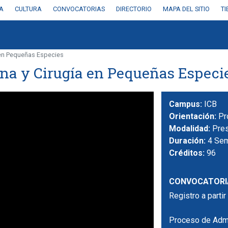
A
CULTURA
CONVOCATORIAS
DIRECTORIO
MAPA DEL SITIO
T
 en Pequeñas Especies
na y Cirugía en Pequeñas Especi
Campus:
ICB
Orientación:
Pr
Modalidad:
Pres
Duración:
4 Se
Créditos:
96
CONVOCATORI
Registro a parti
Proceso de Adm