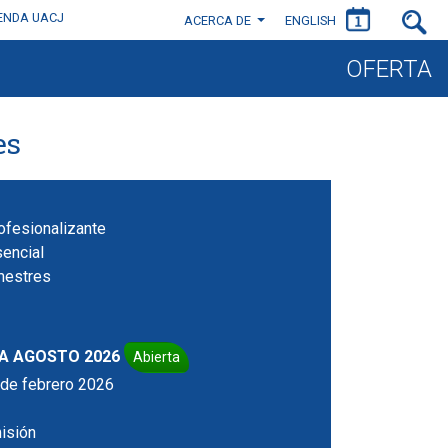
IENDA UACJ
ACERCA DE
ENGLISH
OFERTA
es
ofesionalizante
encial
mestres
A AGOSTO 2026
Abierta
r de febrero 2026
isión