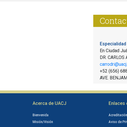
Contac
Especialidad
En Ciudad Ju
DR. CARLOS
carrodri@uacj
+52 (656) 68
AVE. BENJAM
Acerca de UACJ
Enlaces 
Bienvenida
Acreditació
Misión/Visión
Aviso de Pr