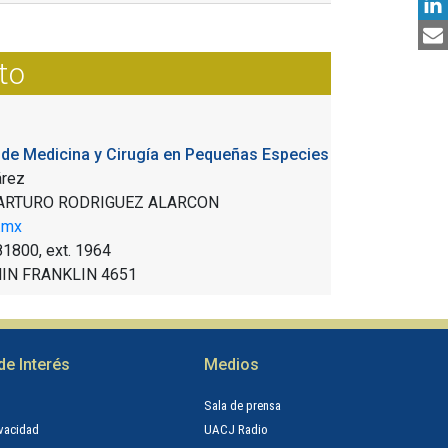
to
 de Medicina y Cirugía en Pequeñas Especies
árez
 ARTURO RODRIGUEZ ALARCON
.mx
81800, ext.
1964
IN FRANKLIN 4651
de Interés
Medios
n
Sala de prensa
ivacidad
UACJ Radio