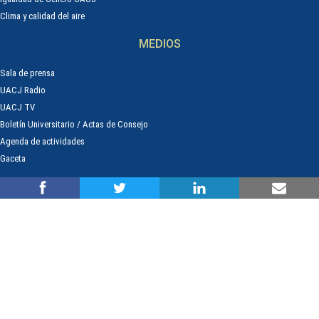
Clima y calidad del aire
MEDIOS
Sala de prensa
UACJ Radio
UACJ TV
Boletín Universitario / Actas de Consejo
Agenda de actividades
Gaceta
Av. Plutarco Elías Calles #1210 Fovissste Chamizal Ciudad Juárez, Chih.,
Méx. C.P. 32310 Tel.+52(656)688 2100 al 09 - Desarrollado en la UACJ por la
Dirección General de Tecnologías de la Información